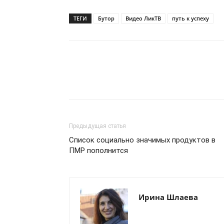
ТЕГИ
Бутор
Видео ЛикТВ
путь к успеху
Предыдущая статья
Список социально значимых продуктов в
ПМР пополнится
Ирина Шлаева