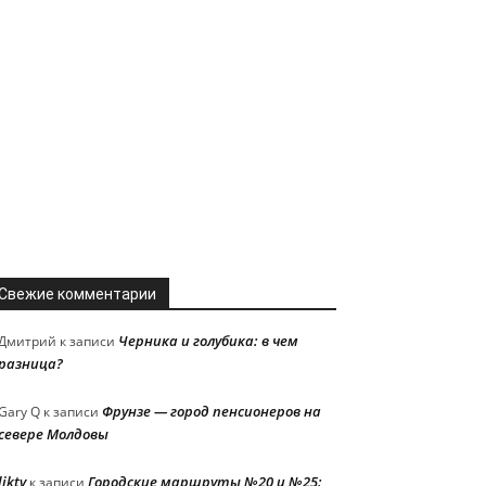
Свежие комментарии
Черника и голубика: в чем
Дмитрий
к записи
разница?
Фрунзе — город пенсионеров на
Gary Q
к записи
севере Молдовы
liktv
Городские маршруты №20 и №25:
к записи