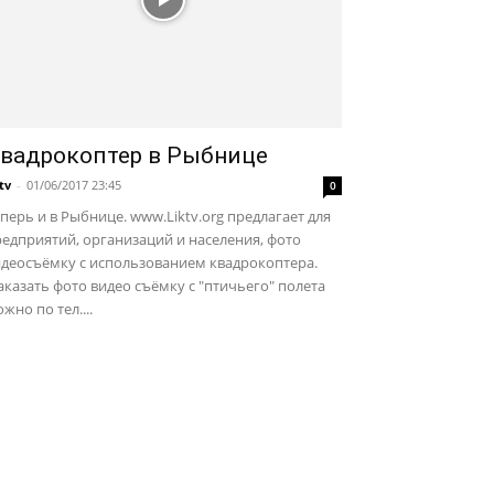
вадрокоптер в Рыбнице
ktv
-
01/06/2017 23:45
0
перь и в Рыбнице. www.Liktv.org предлагает для
едприятий, организаций и населения, фото
идеосъёмку с использованием квадрокоптера.
казать фото видео съёмку с "птичьего" полета
жно по тел....