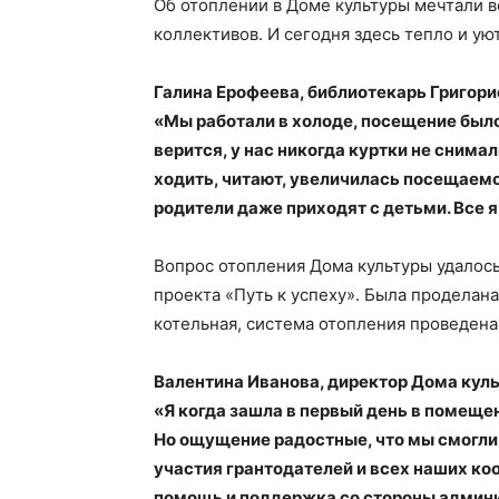
Об отоплении в Доме культуры мечтали в
коллективов. И сегодня здесь тепло и ую
Галина Ерофеева, библиотекарь Григорио
«Мы работали в холоде, посещение было
верится, у нас никогда куртки не снимал
ходить, читают, увеличилась посещаемо
родители даже приходят с детьми. Все 
Вопрос отопления Дома культуры удалось
проекта «Путь к успеху». Была проделан
котельная, система отопления проведена
Валентина Иванова, директор Дома культ
«Я когда зашла в первый день в помещен
Но ощущение радостные, что мы смогли 
участия грантодателей и всех наших ко
помощь и поддержка со стороны админи