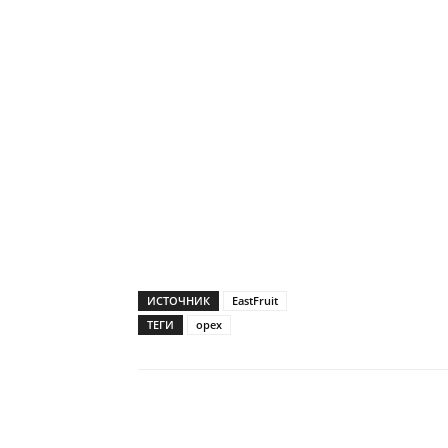
ИСТОЧНИК
EastFruit
ТЕГИ
орех