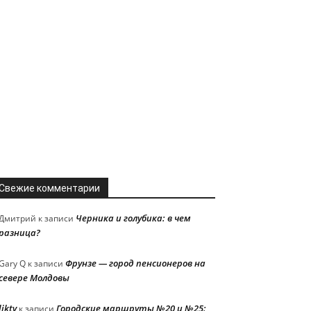
Свежие комментарии
Черника и голубика: в чем
Дмитрий
к записи
разница?
Фрунзе — город пенсионеров на
Gary Q
к записи
севере Молдовы
liktv
Городские маршруты №20 и №25:
к записи