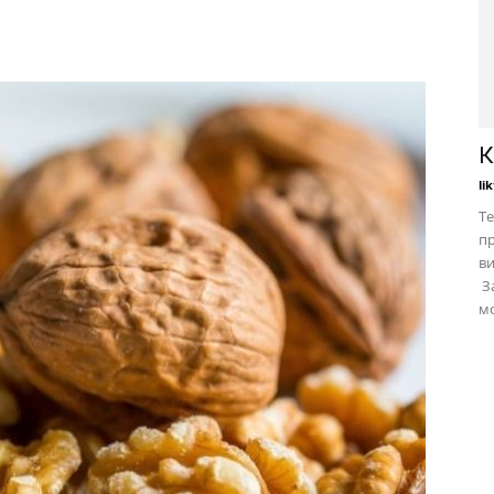
К
li
Те
пр
в
За
мо