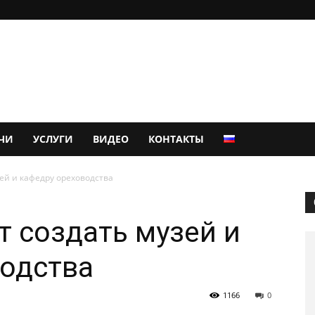
ЧИ
УСЛУГИ
ВИДЕО
КОНТАКТЫ
зей и кафедру ореховодства
т создать музей и
водства
1166
0