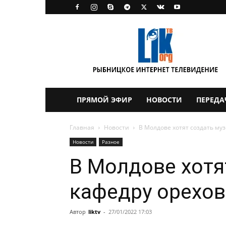
LikTV
ПРЯМОЙ ЭФИР
НОВОСТИ
ПЕРЕДА
Главная
Новости
В Молдове хотят создать му
Новости
Разное
В Молдове хотя
кафедру орехо
Автор
liktv
-
27/01/2022 17:03