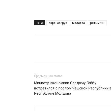
ТЕГИ
Коронавирус
Молдова
режим ЧП
Предыдущая статья
Министр экономики Серджиу Гайбу
встретился с послом Чешской Республики 
Республике Молдова