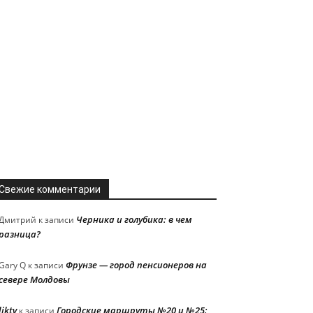
Свежие комментарии
Черника и голубика: в чем
Дмитрий
к записи
разница?
Фрунзе — город пенсионеров на
Gary Q
к записи
севере Молдовы
liktv
Городские маршруты №20 и №25:
к записи