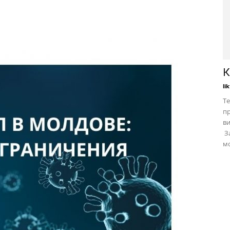
К
li
Те
пр
в
За
мо