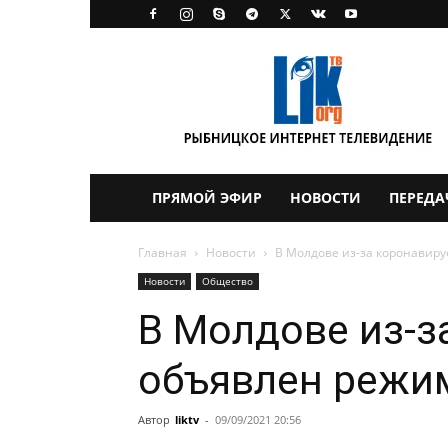
LikTV
ПРЯМОЙ ЭФИР
НОВОСТИ
ПЕРЕДА
Главная
Новости
В Молдове из-за коронавир
Новости
Общество
В Молдове из-з
объявлен режи
Автор
liktv
-
09/09/2021 20:56