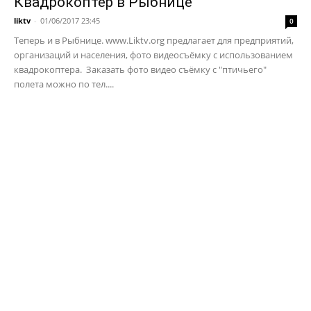
Квадрокоптер в Рыбнице
liktv
-
01/06/2017 23:45
0
Теперь и в Рыбнице. www.Liktv.org предлагает для предприятий,
организаций и населения, фото видеосъёмку с использованием
квадрокоптера. Заказать фото видео съёмку с "птичьего"
полета можно по тел....