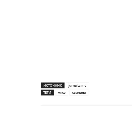
ИСТОЧНИК
jurnaltv.md
ТЕГИ
мясо
свинина