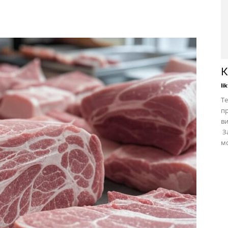
К
li
Те
пр
в
За
мо