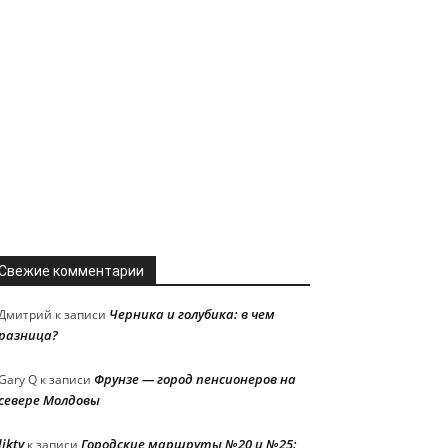
Свежие комментарии
Черника и голубика: в чем
Дмитрий
к записи
разница?
Фрунзе — город пенсионеров на
Gary Q
к записи
севере Молдовы
liktv
Городские маршруты №20 и №25:
к записи