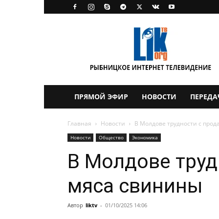
LikTV
ПРЯМОЙ ЭФИР
НОВОСТИ
ПЕРЕДА
Главная
Новости
В Молдове трудности с про
Новости
Общество
Экономика
В Молдове труд
мяса свинины
Автор
liktv
-
01/10/2025 14:06