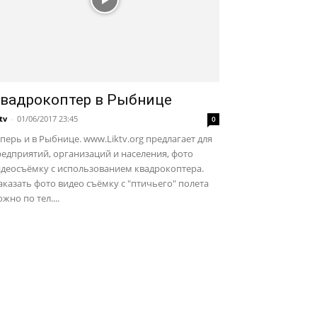
вадрокоптер в Рыбнице
ktv
-
01/06/2017 23:45
0
перь и в Рыбнице. www.Liktv.org предлагает для
едприятий, организаций и населения, фото
идеосъёмку с использованием квадрокоптера.
казать фото видео съёмку с "птичьего" полета
жно по тел....