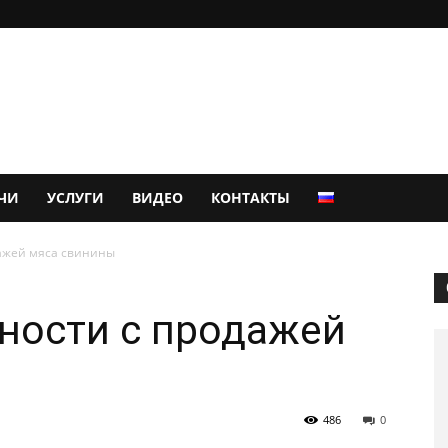
ЧИ
УСЛУГИ
ВИДЕО
КОНТАКТЫ
дажей мяса свинины
ности с продажей
486
0