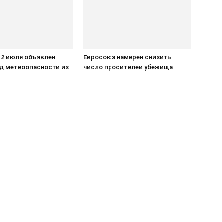
 2 июля объявлен
Евросоюз намерен снизить
д метеоопасности из
число просителей убежища