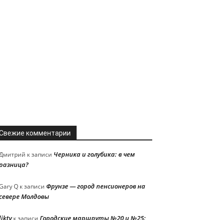
Свежие комментарии
Черника и голубика: в чем
Дмитрий
к записи
разница?
Фрунзе — город пенсионеров на
Gary Q
к записи
севере Молдовы
liktv
Городские маршруты №20 и №25:
к записи