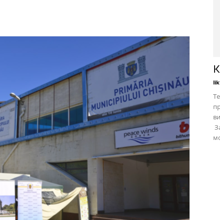
К
li
Те
пр
в
За
мо