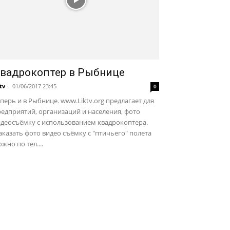
вадрокоптер в Рыбнице
ktv
-
01/06/2017 23:45
0
перь и в Рыбнице. www.Liktv.org предлагает для
едприятий, организаций и населения, фото
идеосъёмку с использованием квадрокоптера.
казать фото видео съёмку с "птичьего" полета
жно по тел....