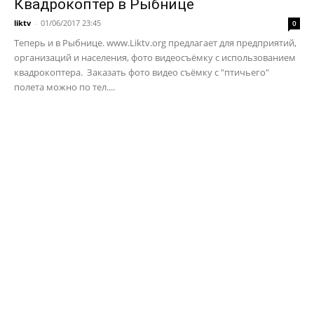
Квадрокоптер в Рыбнице
liktv
-
01/06/2017 23:45
0
Теперь и в Рыбнице. www.Liktv.org предлагает для предприятий,
организаций и населения, фото видеосъёмку с использованием
квадрокоптера. Заказать фото видео съёмку с "птичьего"
полета можно по тел....