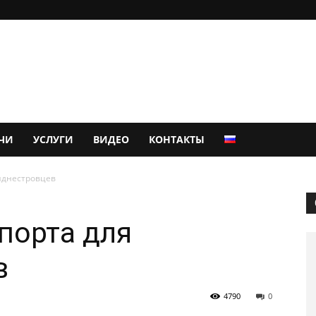
ЧИ
УСЛУГИ
ВИДЕО
КОНТАКТЫ
иднестровцев
порта для
в
4790
0