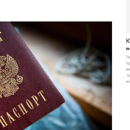
К
li
Те
пр
в
За
мо