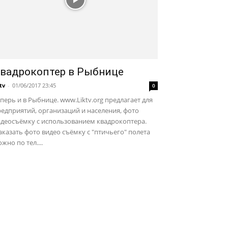
вадрокоптер в Рыбнице
ktv
-
01/06/2017 23:45
0
перь и в Рыбнице. www.Liktv.org предлагает для
едприятий, организаций и населения, фото
идеосъёмку с использованием квадрокоптера.
казать фото видео съёмку с "птичьего" полета
жно по тел....