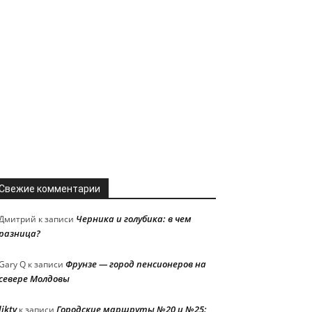
Свежие комментарии
Черника и голубика: в чем
Дмитрий
к записи
разница?
Фрунзе — город пенсионеров на
Gary Q
к записи
севере Молдовы
liktv
Городские маршруты №20 и №25:
к записи