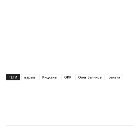
ТЕГИ
взрыв
Кицканы
ОКК
Олег Беляков
ракета
Фото: МВД ПМР