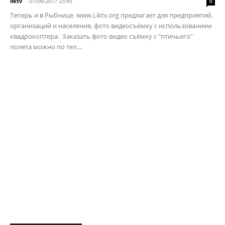
liktv
-
01/06/2017 23:45
0
Теперь и в Рыбнице. www.Liktv.org предлагает для предприятий,
организаций и населения, фото видеосъёмку с использованием
квадрокоптера. Заказать фото видео съёмку с "птичьего"
полета можно по тел....