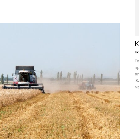
К
li
Те
пр
в
За
мо