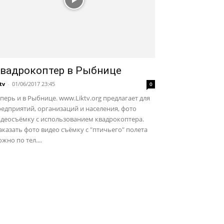
вадрокоптер в Рыбнице
ktv
-
01/06/2017 23:45
0
перь и в Рыбнице. www.Liktv.org предлагает для
едприятий, организаций и населения, фото
идеосъёмку с использованием квадрокоптера.
казать фото видео съёмку с "птичьего" полета
жно по тел....