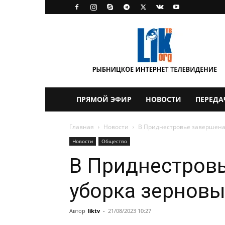
LikTV
ПРЯМОЙ ЭФИР
НОВОСТИ
ПЕРЕДА
Главная
Новости
В Приднестровье завершена
Новости
Общество
В Приднестров
уборка зерновы
Автор
liktv
-
21/08/2023 10:27