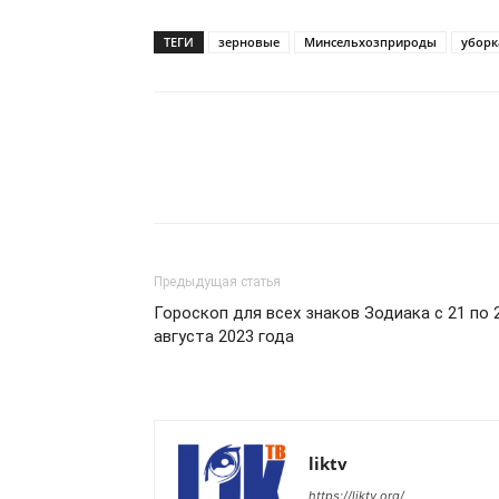
ТЕГИ
зерновые
Минсельхозприроды
уборк
Предыдущая статья
Гороскоп для всех знаков Зодиака с 21 по 
августа 2023 года
liktv
https://liktv.org/