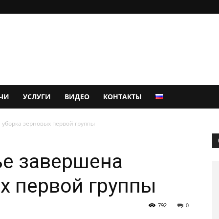
ЧИ
УСЛУГИ
ВИДЕО
КОНТАКТЫ
 уборка зерновых первой группы
ье завершена
х первой группы
792
0