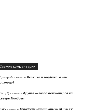
Свежие комментарии
Черника и голубика: в чем
Дмитрий
к записи
разница?
Фрунзе — город пенсионеров на
Gary Q
к записи
севере Молдовы
liktv
Городские маршруты №20 и №25:
к записи