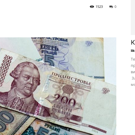
1523
0
К
li
Те
пр
в
За
мо