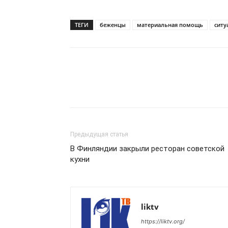
ТЕГИ
беженцы
материальная помощь
ситу
Предыдущая статья
В Финляндии закрыли ресторан советской
кухни
liktv
https://liktv.org/