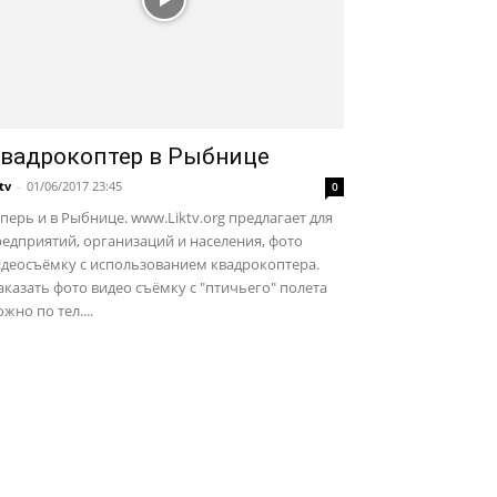
вадрокоптер в Рыбнице
ktv
-
01/06/2017 23:45
0
перь и в Рыбнице. www.Liktv.org предлагает для
едприятий, организаций и населения, фото
идеосъёмку с использованием квадрокоптера.
казать фото видео съёмку с "птичьего" полета
жно по тел....