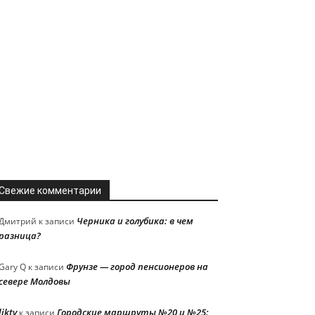
Свежие комментарии
Черника и голубика: в чем
Дмитрий
к записи
разница?
Фрунзе — город пенсионеров на
Gary Q
к записи
севере Молдовы
liktv
Городские маршруты №20 и №25:
к записи