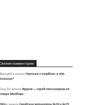
Свежие комментарии
Черника и голубика: в чем
Дмитрий
к записи
разница?
Фрунзе — город пенсионеров на
Gary Q
к записи
севере Молдовы
liktv
Городские маршруты №20 и №25:
к записи