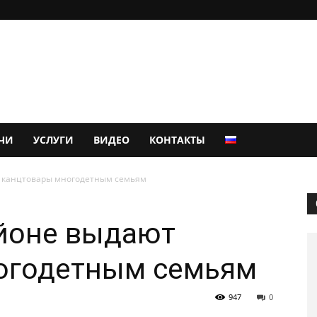
ЧИ
УСЛУГИ
ВИДЕО
КОНТАКТЫ
 канцтовары многодетным семьям
айоне выдают
огодетным семьям
947
0