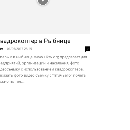
вадрокоптер в Рыбнице
ktv
-
01/06/2017 23:45
0
перь и в Рыбнице. www.Liktv.org предлагает для
едприятий, организаций и населения, фото
идеосъёмку с использованием квадрокоптера.
казать фото видео съёмку с "птичьего" полета
жно по тел....