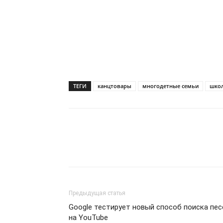
ТЕГИ
канцтовары
многодетные семьи
шко
Предыдущая статья
Google тестирует новый способ поиска пес
на YouTube