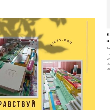
К
li
Те
пр
в
За
мо