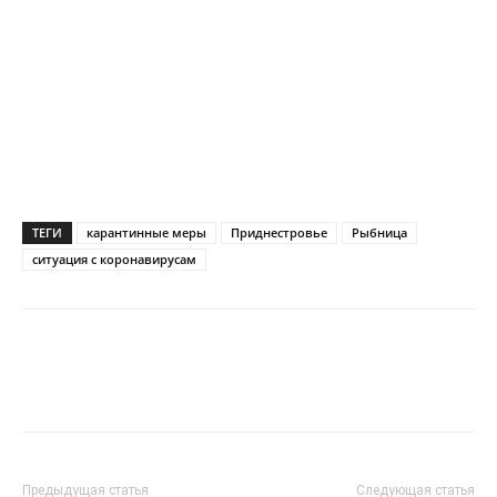
ТЕГИ
карантинные меры
Приднестровье
Рыбница
ситуация с коронавирусам
Предыдущая статья
Следующая статья