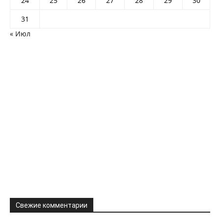
24
25
26
27
28
29
30
31
« Июл
Свежие комментарии