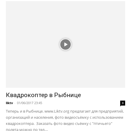
Квадрокоптер в Рыбнице
liktv
-
01/06/2017 23:45
0
Теперь и в Рыбнице. www.Liktv.org предлагает для предприятий,
организаций и населения, фото видеосъёмку с использованием
квадрокоптера. Заказать фото видео съёмку с "птичьего"
полета можно по тел....