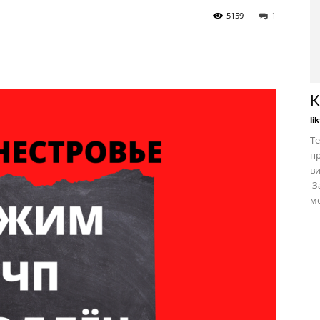
5159
1
К
li
Те
пр
в
За
мо