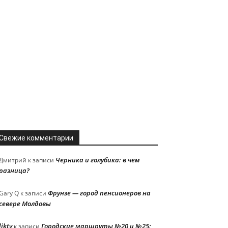
Свежие комментарии
Черника и голубика: в чем
Дмитрий
к записи
разница?
Фрунзе — город пенсионеров на
Gary Q
к записи
севере Молдовы
liktv
Городские маршруты №20 и №25:
к записи