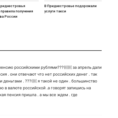
Приднестровья
В Приднестровье подорожали
 правила получения
услуги такси
ва России
енсию российскими рублями???(((((( за апрель дали
сия . они отвечают что нет российских денег . так
деньгами . ???(((( я такой не один . большинство
ю в валюте российской .а говорят запишись на
кая пенсия пришла . а мы все ждем . где