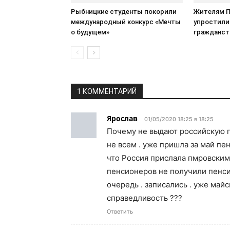
Рыбницкие студенты покорили
Жителям 
международный конкурс «Мечты
упростили
о будущем»
гражданст
1 КОММЕНТАРИЙ
Ярослав
01/05/2020 18:25 в 18:25
Почему не выдают российскую п
не всем . уже пришла за май пен
что Россия прислала пмровскими 
пенсионеров не получили пенси
очередь . записались . уже майс
справедливость ???
Ответить