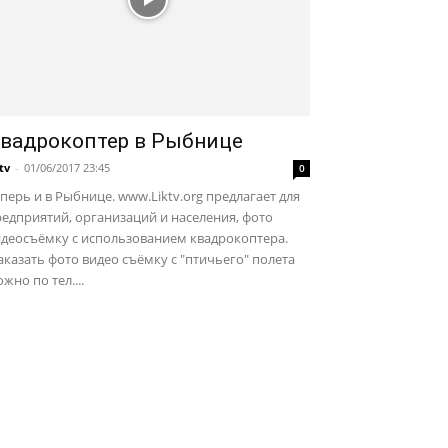
вадрокоптер в Рыбнице
ktv
-
01/06/2017 23:45
0
перь и в Рыбнице. www.Liktv.org предлагает для
едприятий, организаций и населения, фото
идеосъёмку с использованием квадрокоптера.
казать фото видео съёмку с "птичьего" полета
жно по тел....