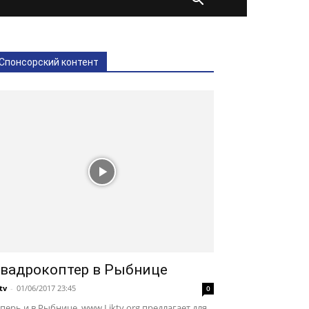
Спонсорский контент
вадрокоптер в Рыбнице
ktv
-
01/06/2017 23:45
0
перь и в Рыбнице. www.Liktv.org предлагает для