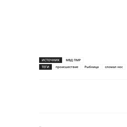
ИСТОЧНИК
МВД ПМР
ТЕГИ
происшествие
Рыбница
сломал нос