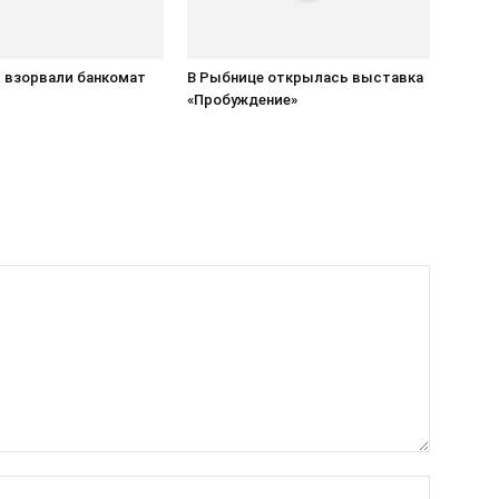
х взорвали банкомат
В Рыбнице открылась выставка
«Пробуждение»