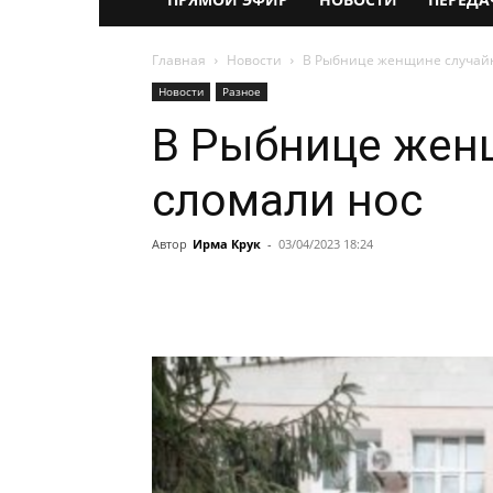
Главная
Новости
В Рыбнице женщине случай
Новости
Разное
В Рыбнице жен
сломали нос
Автор
Ирма Крук
-
03/04/2023 18:24