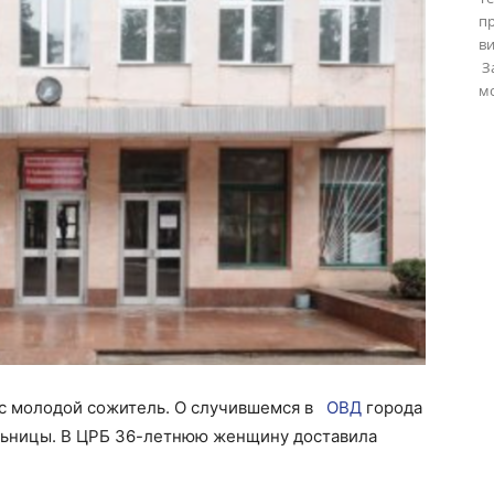
пр
в
За
мо
с молодой сожитель. О случившемся в
ОВД
города
ьницы. В ЦРБ 36-летнюю женщину доставила