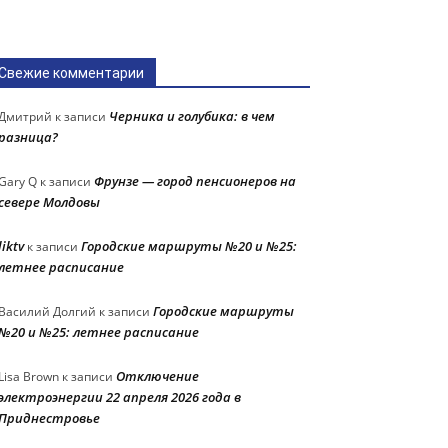
Свежие комментарии
Черника и голубика: в чем
Дмитрий
к записи
разница?
Фрунзе — город пенсионеров на
Gary Q
к записи
севере Молдовы
liktv
Городские маршруты №20 и №25:
к записи
летнее расписание
Городские маршруты
Василий Долгий
к записи
№20 и №25: летнее расписание
Отключение
Lisa Brown
к записи
электроэнергии 22 апреля 2026 года в
Приднестровье