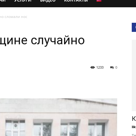
но сломали нос
щине случайно
1233
0
К
li
Те