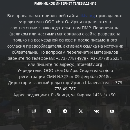
Все права на материалы веб-сайта
liktv.org
принадлежат
учредителю ООО «НатОлИр» и охраняются в
соответствии с законодательством ПМР. Перепечатка
(целиком или частями) материалов c сайта разрешена
только на возмездной основе и после письменного
согласия правообладателя, активная ссылка на источник
обязательна. По вопросам перепечатки материалов
звоните по телефонам: +373 (778) 49787, +373(778) 25234
или пишите по адресу: info@liktv.org
Учредитель: ООО «НатОлИр». Свидетельство о
регистрации СМИ №327 от 09 февраля 2018г.
Директор и главный редактор Ирина Шлаева, тел.: +373
778 49-787
Адрес редакции: г.Рыбница, ул.Кирова 142"а"кв 50.