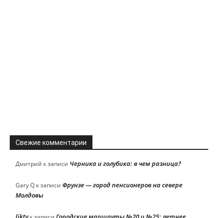
Свежие комментарии
Черника и голубика: в чем разница?
Дмитрий
к записи
Фрунзе — город пенсионеров на севере
Gary Q
к записи
Молдовы
liktv
Городские маршруты №20 и №25: летнее
к записи