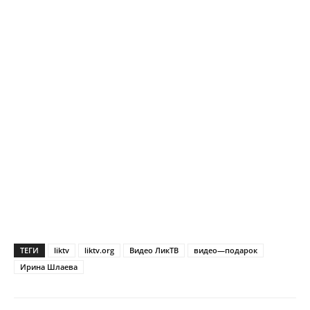
ТЕГИ
liktv
liktv.org
Видео ЛикТВ
видео—подарок
Ирина Шлаева