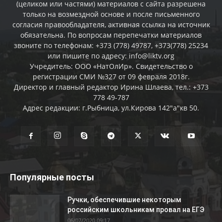
(целиком или частями) материалов c сайта разрешена
только на возмездной основе и после письменного
согласия правообладателя, активная ссылка на источник
обязательна. По вопросам перепечатки материалов
звоните по телефонам: +373 (778) 49787, +373(778) 25234
или пишите по адресу: info@liktv.org
Учредитель: ООО «НатОлИр». Свидетельство о
регистрации СМИ №327 от 09 февраля 2018г.
Директор и главный редактор Ирина Шлаева, тел.: +373
778 49-787
Адрес редакции: г.Рыбница, ул.Кирова 142"а"кв 50.
Популярные посты
Ручки, обеспечившие некоторым
российским школьникам провал на ЕГЭ
06/07/2020 09:17