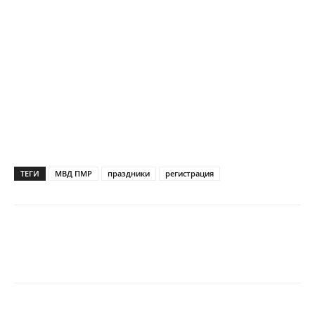
ТЕГИ
МВД ПМР
праздники
регистрация