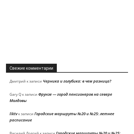
Свежие комментарии
Черника и голубика: в чем разница?
Дмитрий
к записи
Фрунзе — город пенсионеров на севере
Gary Q
к записи
Молдовы
liktv
Городские маршруты №20 и №25: летнее
к записи
расписание
Городские маршруты №20 и №25:
Василий Долгий
к записи