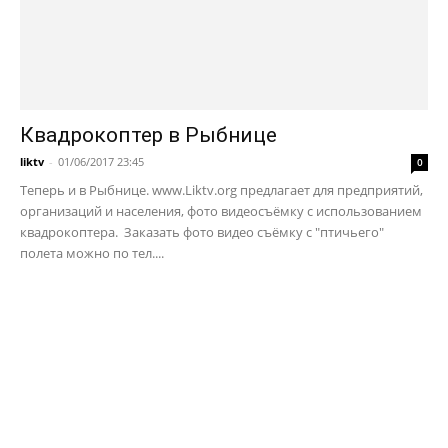
Квадрокоптер в Рыбнице
liktv
-
01/06/2017 23:45
0
Теперь и в Рыбнице. www.Liktv.org предлагает для предприятий,
организаций и населения, фото видеосъёмку с использованием
квадрокоптера. Заказать фото видео съёмку с "птичьего"
полета можно по тел....