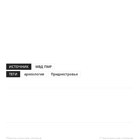
ИСТОЧНИК
МВД ПМР
ТЕГИ
археология
Приднестровье
Предыдущая статья
Следующая статья