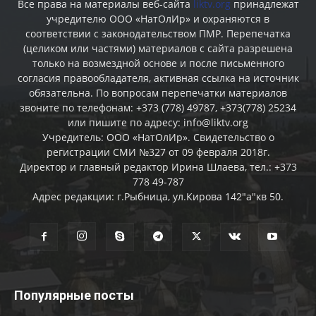
Все права на материалы веб-сайта
liktv.org
принадлежат
учредителю ООО «НатОлИр» и охраняются в
соответствии с законодательством ПМР. Перепечатка
(целиком или частями) материалов c сайта разрешена
только на возмездной основе и после письменного
согласия правообладателя, активная ссылка на источник
обязательна. По вопросам перепечатки материалов
звоните по телефонам: +373 (778) 49787, +373(778) 25234
или пишите по адресу: info@liktv.org
Учредитель: ООО «НатОлИр». Свидетельство о
регистрации СМИ №327 от 09 февраля 2018г.
Директор и главный редактор Ирина Шлаева, тел.: +373
778 49-787
Адрес редакции: г.Рыбница, ул.Кирова 142"а"кв 50.
Популярные посты