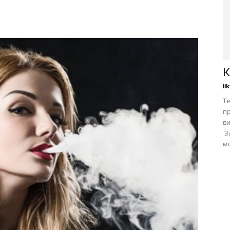
К
li
Те
пр
в
За
мо