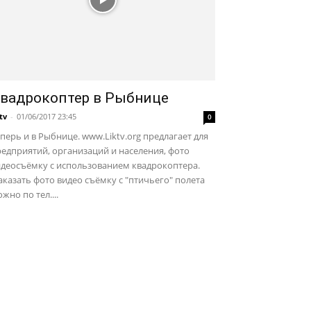
вадрокоптер в Рыбнице
ktv
-
01/06/2017 23:45
0
перь и в Рыбнице. www.Liktv.org предлагает для
едприятий, организаций и населения, фото
идеосъёмку с использованием квадрокоптера.
казать фото видео съёмку с "птичьего" полета
жно по тел....