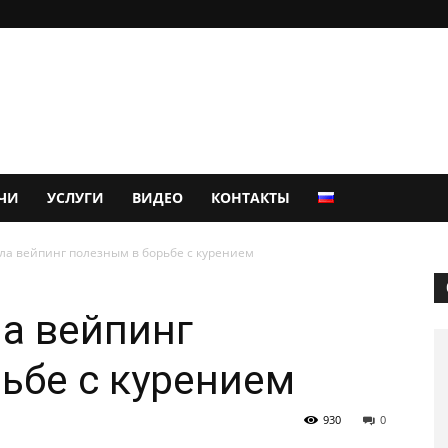
ЧИ
УСЛУГИ
ВИДЕО
КОНТАКТЫ
ла вейпинг полезным в борьбе с курением
а вейпинг
ьбе с курением
930
0