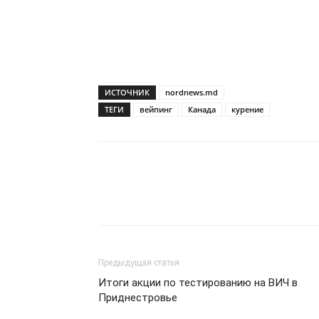
ИСТОЧНИК
nordnews.md
ТЕГИ
вейпинг
Канада
курение
Предыдущая статья
Итоги акции по тестированию на ВИЧ в
Приднестровье