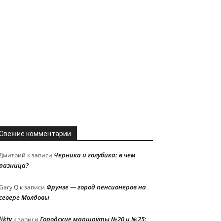
Свежие комментарии
Черника и голубика: в чем
Дмитрий
к записи
разница?
Фрунзе — город пенсионеров на
Gary Q
к записи
севере Молдовы
liktv
Городские маршруты №20 и №25:
к записи