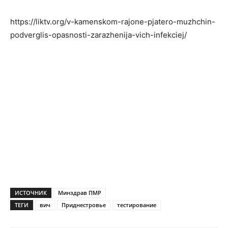
https://liktv.org/v-kamenskom-rajone-pjatero-muzhchin-
podverglis-opasnosti-zarazhenija-vich-infekciej/
ИСТОЧНИК
Минздрав ПМР
ТЕГИ
вич
Приднестровье
тестирование