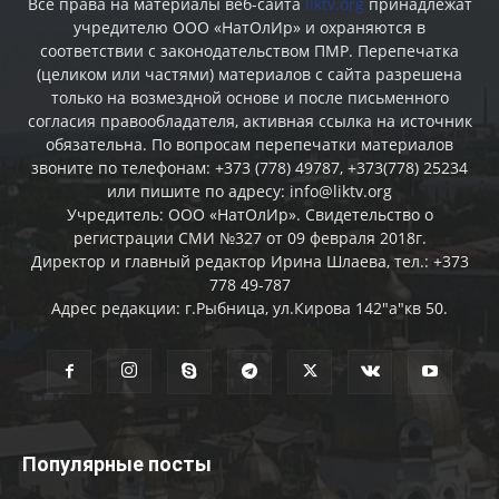
Все права на материалы веб-сайта
liktv.org
принадлежат
учредителю ООО «НатОлИр» и охраняются в
соответствии с законодательством ПМР. Перепечатка
(целиком или частями) материалов c сайта разрешена
только на возмездной основе и после письменного
согласия правообладателя, активная ссылка на источник
обязательна. По вопросам перепечатки материалов
звоните по телефонам: +373 (778) 49787, +373(778) 25234
или пишите по адресу: info@liktv.org
Учредитель: ООО «НатОлИр». Свидетельство о
регистрации СМИ №327 от 09 февраля 2018г.
Директор и главный редактор Ирина Шлаева, тел.: +373
778 49-787
Адрес редакции: г.Рыбница, ул.Кирова 142"а"кв 50.
Популярные посты