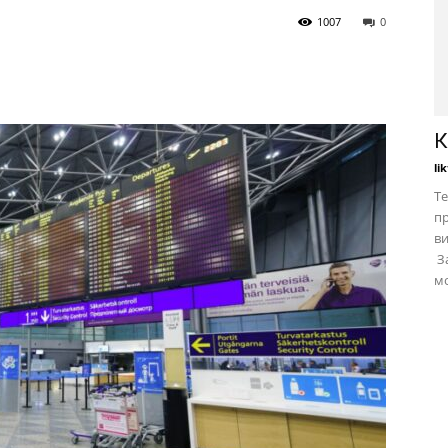
1007
0
К
li
Те
пр
в
За
мо