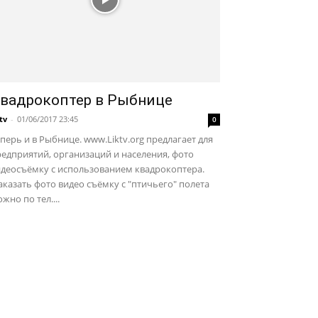
вадрокоптер в Рыбнице
ktv
-
01/06/2017 23:45
0
перь и в Рыбнице. www.Liktv.org предлагает для
едприятий, организаций и населения, фото
идеосъёмку с использованием квадрокоптера.
казать фото видео съёмку с "птичьего" полета
жно по тел....