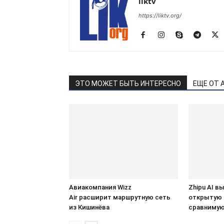
liktv
https://liktv.org/
ЭТО МОЖЕТ БЫТЬ ИНТЕРЕСНО
ЕЩЕ ОТ 
Авиакомпания Wizz
Zhipu AI в
Air расширит маршрутную сеть
открытую 
из Кишинёва
сравнимую 