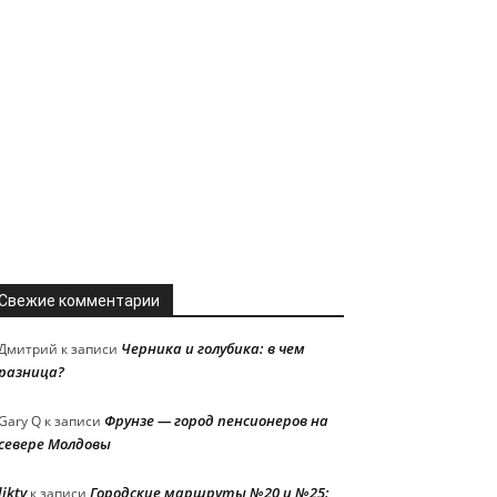
Свежие комментарии
Черника и голубика: в чем
Дмитрий
к записи
разница?
Фрунзе — город пенсионеров на
Gary Q
к записи
севере Молдовы
liktv
Городские маршруты №20 и №25:
к записи