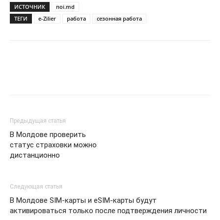
ИСТОЧНИК
noi.md
ТЕГИ
e-Zilier
работа
сезонная работа
Предыдущая статья
В Молдове проверить
статус страховки можно
дистанционно
Следующая статья
В Молдове SIM-карты и eSIM-карты будут
активироваться только после подтверждения личности