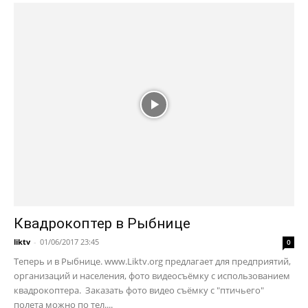
Квадрокоптер в Рыбнице
liktv
-
01/06/2017 23:45
0
Теперь и в Рыбнице. www.Liktv.org предлагает для предприятий,
организаций и населения, фото видеосъёмку с использованием
квадрокоптера. Заказать фото видео съёмку с "птичьего"
полета можно по тел....