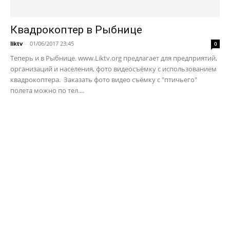
Квадрокоптер в Рыбнице
liktv
-
01/06/2017 23:45
0
Теперь и в Рыбнице. www.Liktv.org предлагает для предприятий,
организаций и населения, фото видеосъёмку с использованием
квадрокоптера. Заказать фото видео съёмку с "птичьего"
полета можно по тел....