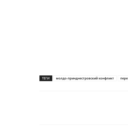
ТЕГИ
молдо-принднестровский конфликт
пер