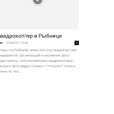
вадрокоптер в Рыбнице
ktv
-
01/06/2017 23:45
0
перь и в Рыбнице. www.Liktv.org предлагает для
едприятий, организаций и населения, фото
идеосъёмку с использованием квадрокоптера.
казать фото видео съёмку с "птичьего" полета
жно по тел....