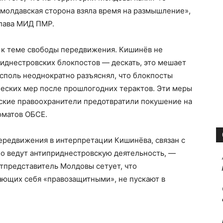
 молдавская сторона взяла время на размышление»,
глава МИД ПМР.
 к теме свободы передвижения. Кишинёв не
иднестровских блокпостов — дескать, это мешает
споль неоднократно разъяснял, что блокпосты
ческих мер после прошлогодних терактов. Эти меры
вские правоохранители предотвратили покушение на
оматов ОБСЕ.
ередвижения в интерпретации Кишинёва, связан с
о ведут антиприднестровскую деятельность, —
итпредставитель Молдовы сетует, что
ающих себя «правозащитными», не пускают в