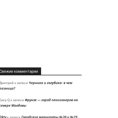
Свежие комментарии
Черника и голубика: в чем
Дмитрий
к записи
разница?
Фрунзе — город пенсионеров на
Gary Q
к записи
севере Молдовы
liktv
Городские маршруты №20 и №25:
к записи