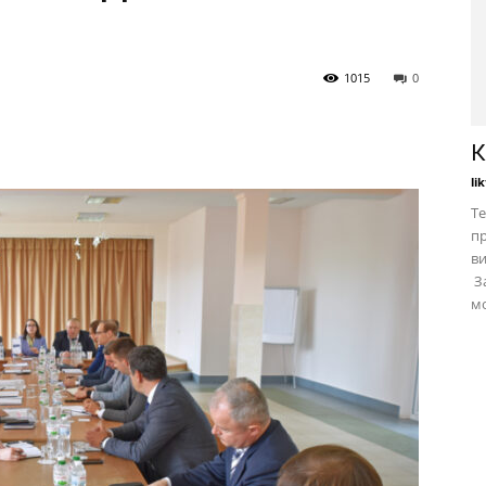
1015
0
К
li
Те
пр
в
За
мо