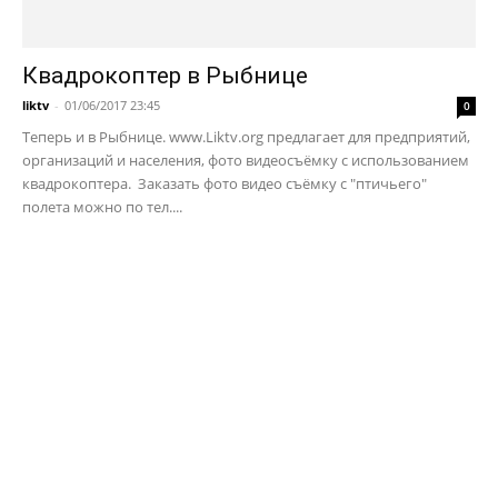
Квадрокоптер в Рыбнице
liktv
-
01/06/2017 23:45
0
Теперь и в Рыбнице. www.Liktv.org предлагает для предприятий,
организаций и населения, фото видеосъёмку с использованием
квадрокоптера. Заказать фото видео съёмку с "птичьего"
полета можно по тел....