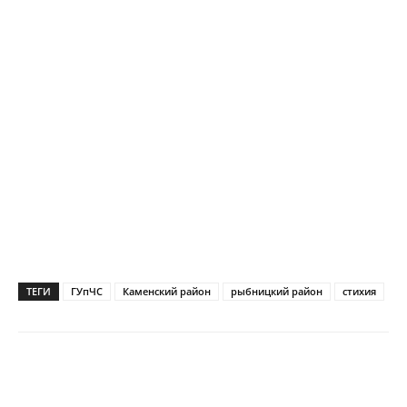
ТЕГИ
ГУпЧС
Каменский район
рыбницкий район
стихия