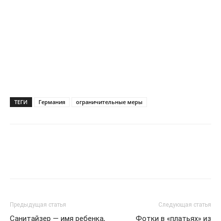
ТЕГИ
Германия
ограничительные меры
Предыдущая статья
Следующая статья
Санитайзер — имя ребенка,
Фотки в «платьях» из