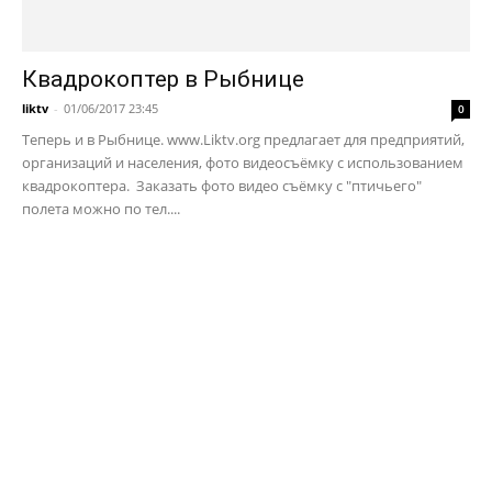
Квадрокоптер в Рыбнице
liktv
-
01/06/2017 23:45
0
Теперь и в Рыбнице. www.Liktv.org предлагает для предприятий,
организаций и населения, фото видеосъёмку с использованием
квадрокоптера. Заказать фото видео съёмку с "птичьего"
полета можно по тел....