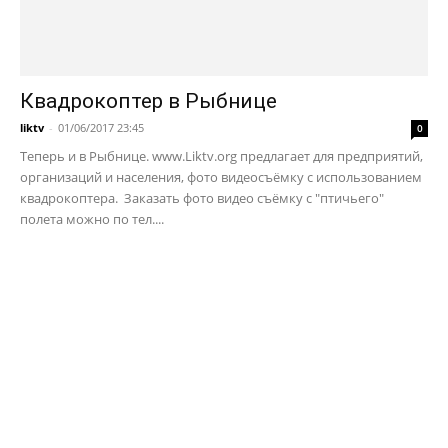
Квадрокоптер в Рыбнице
liktv
-
01/06/2017 23:45
0
Теперь и в Рыбнице. www.Liktv.org предлагает для предприятий,
организаций и населения, фото видеосъёмку с использованием
квадрокоптера. Заказать фото видео съёмку с "птичьего"
полета можно по тел....