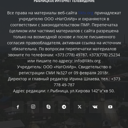
Все права на материалы веб-сайта
liktv.org
принадлежат
учредителю ООО «НатОлИр» и охраняются в
соответствии с законодательством ПМР. Перепечатка
(целиком или частями) материалов c сайта разрешена
только на возмездной основе и после письменного
согласия правообладателя, активная ссылка на источник
обязательна. По вопросам перепечатки материалов
звоните по телефонам: +373 (778) 49787, +373(778) 25234
или пишите по адресу: info@liktv.org
Учредитель: ООО «НатОлИр». Свидетельство о
регистрации СМИ №327 от 09 февраля 2018г.
Директор и главный редактор Ирина Шлаева, тел.: +373
778 49-787
Адрес редакции: г.Рыбница, ул.Кирова 142"а"кв 50.