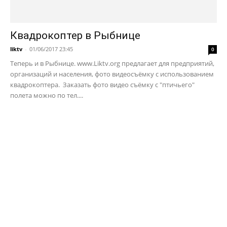
Квадрокоптер в Рыбнице
liktv
-
01/06/2017 23:45
0
Теперь и в Рыбнице. www.Liktv.org предлагает для предприятий,
организаций и населения, фото видеосъёмку с использованием
квадрокоптера. Заказать фото видео съёмку с "птичьего"
полета можно по тел....