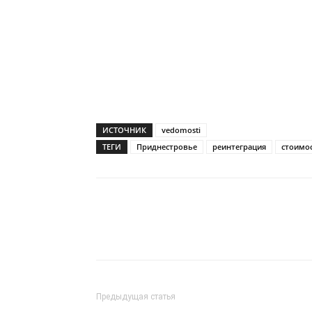
ИСТОЧНИК
vedomosti
ТЕГИ
Приднестровье
реинтеграция
стоимо
Предыдущая статья