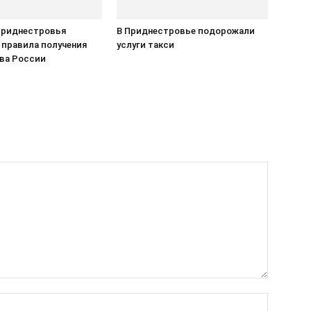
Приднестровья
В Приднестровье подорожали
 правила получения
услуги такси
ва России