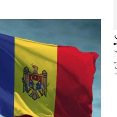
К
li
Те
пр
в
За
мо