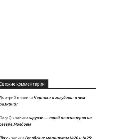
Свежие комментарии
Черника и голубика: в чем
Дмитрий
к записи
разница?
Фрунзе — город пенсионеров на
Gary Q
к записи
севере Молдовы
liktv
Городские маршруты №20 и №25:
к записи