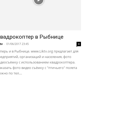
вадрокоптер в Рыбнице
ktv
-
01/06/2017 23:45
0
перь и в Рыбнице. www.Liktv.org предлагает для
едприятий, организаций и населения, фото
идеосъёмку с использованием квадрокоптера.
казать фото видео съёмку с "птичьего" полета
жно по тел....