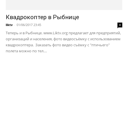
Квадрокоптер в Рыбнице
liktv
-
01/06/2017 23:45
0
Теперь и в Рыбнице. www.Liktv.org предлагает для предприятий,
организаций и населения, фото видеосъёмку с использованием
квадрокоптера. Заказать фото видео съёмку с "птичьего"
полета можно по тел....