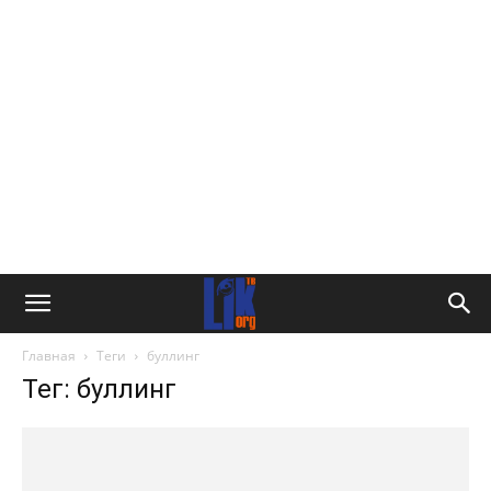
Главная
Теги
буллинг
Тег: буллинг