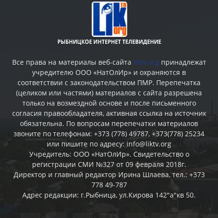
Все права на материалы веб-сайта
liktv.org
принадлежат
учредителю ООО «НатОлИр» и охраняются в
соответствии с законодательством ПМР. Перепечатка
(целиком или частями) материалов c сайта разрешена
только на возмездной основе и после письменного
согласия правообладателя, активная ссылка на источник
обязательна. По вопросам перепечатки материалов
звоните по телефонам: +373 (778) 49787, +373(778) 25234
или пишите по адресу: info@liktv.org
Учредитель: ООО «НатОлИр». Свидетельство о
регистрации СМИ №327 от 09 февраля 2018г.
Директор и главный редактор Ирина Шлаева, тел.: +373
778 49-787
Адрес редакции: г.Рыбница, ул.Кирова 142"а"кв 50.