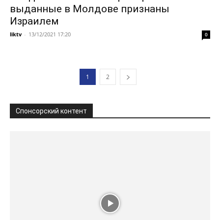
выданные в Молдове признаны
Израилем
liktv
-
13/12/2021 17:20
0
1
2
Спонсорский контент