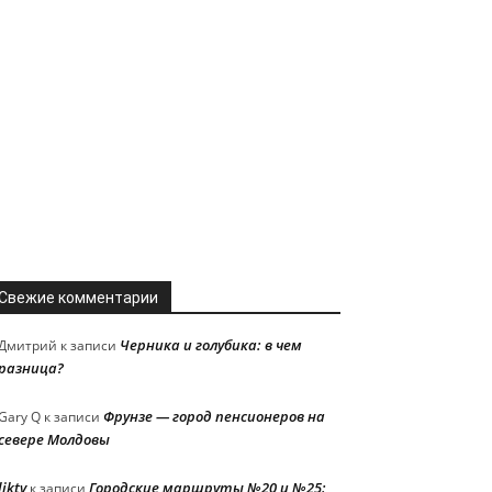
Свежие комментарии
Черника и голубика: в чем
Дмитрий
к записи
разница?
Фрунзе — город пенсионеров на
Gary Q
к записи
севере Молдовы
liktv
Городские маршруты №20 и №25:
к записи