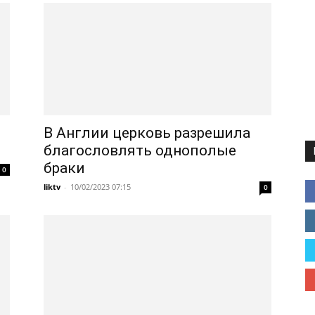
В Англии церковь разрешила
благословлять однополые
браки
0
liktv
-
10/02/2023 07:15
0