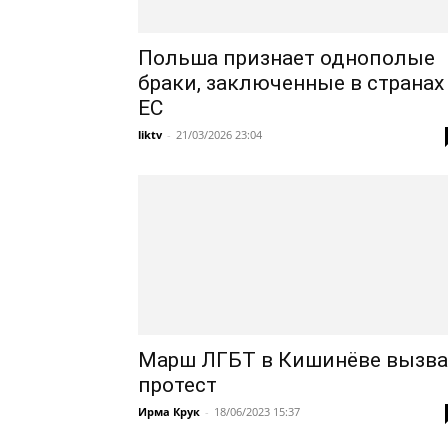
Польша признает однополые
браки, заключенные в странах
ЕС
liktv
-
21/03/2026 23:04
Марш ЛГБТ в Кишинёве вызв
протест
Ирма Крук
-
18/06/2023 15:37