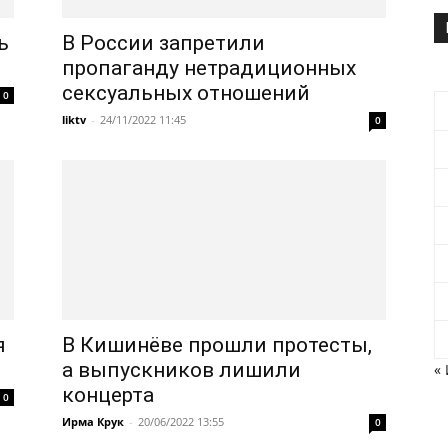
ь
В России запретили
пропаганду нетрадиционных
сексуальных отношений
0
liktv
-
24/11/2022 11:45
0
я
В Кишинёве прошли протесты,
а выпускников лишили
«
концерта
0
Ирма Крук
-
20/06/2022 13:55
0