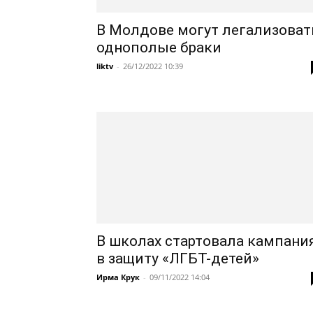
В Молдове могут легализоват
однополые браки
liktv
-
26/12/2022 10:39
В школах стартовала кампани
в защиту «ЛГБТ-детей»
Ирма Крук
-
09/11/2022 14:04