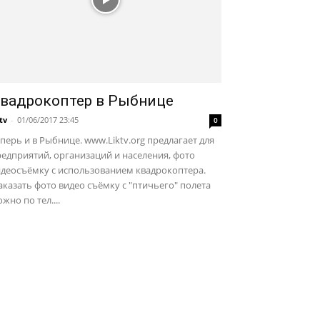
вадрокоптер в Рыбнице
ktv
-
01/06/2017 23:45
0
перь и в Рыбнице. www.Liktv.org предлагает для
едприятий, организаций и населения, фото
идеосъёмку с использованием квадрокоптера.
казать фото видео съёмку с "птичьего" полета
жно по тел....