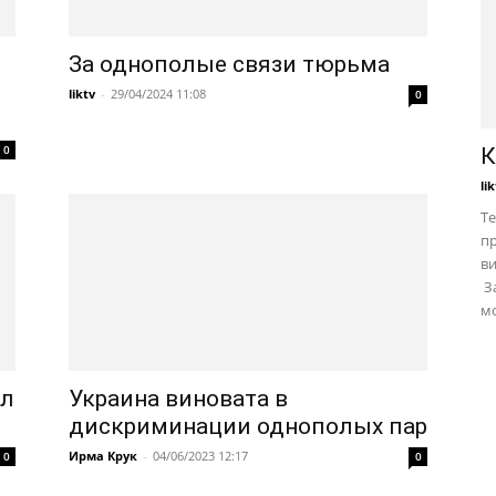
За однополые связи тюрьма
liktv
-
29/04/2024 11:08
0
0
К
li
Те
пр
в
За
мо
ал
Украина виновата в
дискриминации однополых пар
Ирма Крук
-
04/06/2023 12:17
0
0