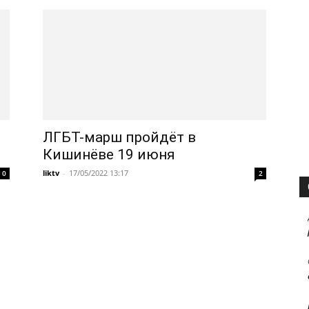
ЛГБТ-марш пройдёт в
Кишинёве 19 июня
liktv
-
17/05/2022 13:17
0
2