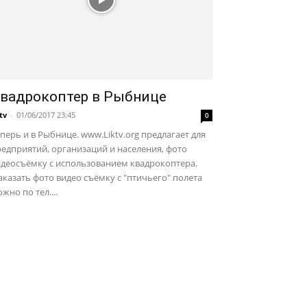
вадрокоптер в Рыбнице
ktv
-
01/06/2017 23:45
0
перь и в Рыбнице. www.Liktv.org предлагает для
едприятий, организаций и населения, фото
идеосъёмку с использованием квадрокоптера.
казать фото видео съёмку с "птичьего" полета
жно по тел....