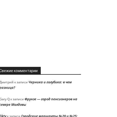
Свежие комментарии
Черника и голубика: в чем
Дмитрий
к записи
разница?
Фрунзе — город пенсионеров на
Gary Q
к записи
севере Молдовы
liktv
Городские маршруты №20 и №25:
к записи