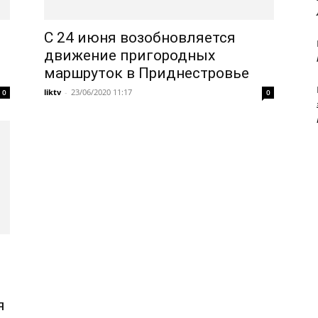
ы
С 24 июня возобновляется
движение пригородных
маршруток в Приднестровье
liktv
-
23/06/2020 11:17
0
0
я