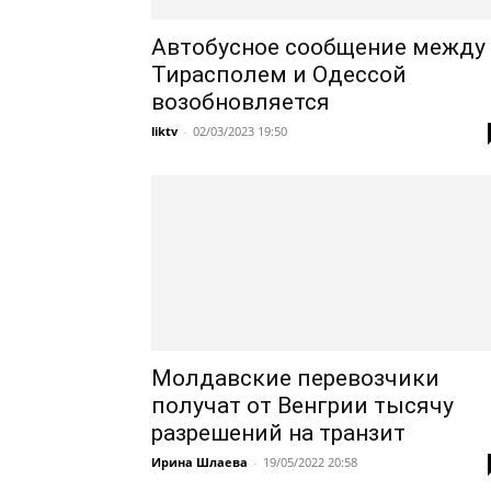
Автобусное сообщение между
Тирасполем и Одессой
возобновляется
liktv
-
02/03/2023 19:50
Молдавские перевозчики
получат от Венгрии тысячу
разрешений на транзит
Ирина Шлаева
-
19/05/2022 20:58