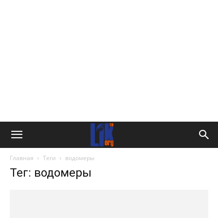
Главная
Теги
водомеры
Тег: водомеры