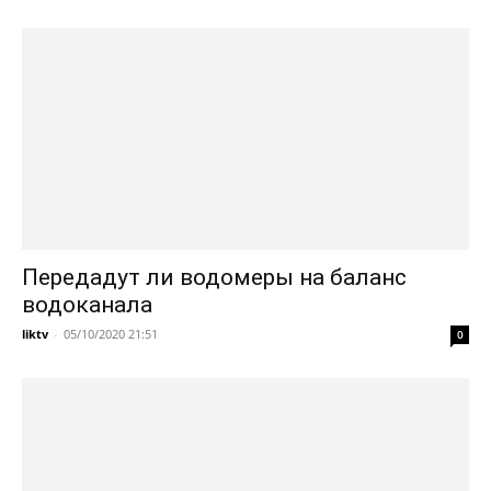
Передадут ли водомеры на баланс
водоканала
liktv
-
05/10/2020 21:51
0