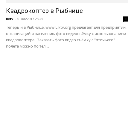
Квадрокоптер в Рыбнице
liktv
-
01/06/2017 23:45
0
Теперь и в Рыбнице. www.Liktv.org предлагает для предприятий,
организаций и населения, фото видеосъёмку с использованием
квадрокоптера. Заказать фото видео съёмку с "птичьего"
полета можно по тел....