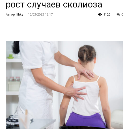
рост случаев сколиоза
Автор
liktv
-
15/03/2023 12:17
1126
0