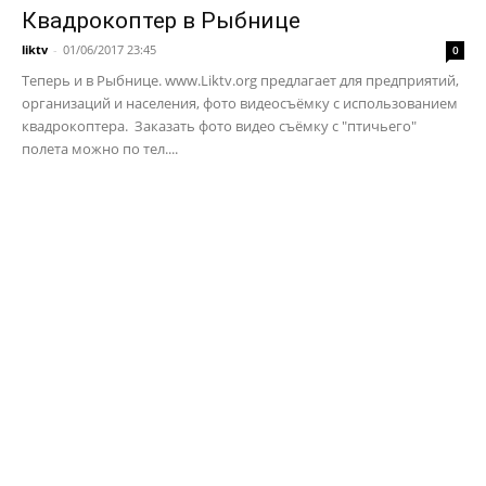
Квадрокоптер в Рыбнице
liktv
-
01/06/2017 23:45
0
Теперь и в Рыбнице. www.Liktv.org предлагает для предприятий,
организаций и населения, фото видеосъёмку с использованием
квадрокоптера. Заказать фото видео съёмку с "птичьего"
полета можно по тел....