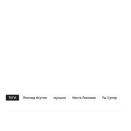
ТЕГИ
Леонид Агутин
музыка
Настя Лисовая
Ты Супер