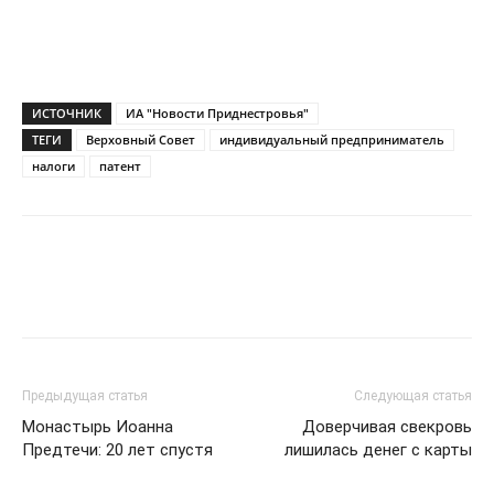
ИСТОЧНИК
ИА "Новости Приднестровья"
ТЕГИ
Верховный Совет
индивидуальный предприниматель
налоги
патент
Предыдущая статья
Следующая статья
Монастырь Иоанна
Доверчивая свекровь
Предтечи: 20 лет спустя
лишилась денег с карты