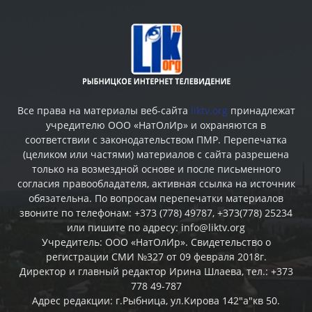
Все права на материалы веб-сайта
liktv.org
принадлежат
учредителю ООО «НатОлИр» и охраняются в
соответствии с законодательством ПМР. Перепечатка
(целиком или частями) материалов c сайта разрешена
только на возмездной основе и после письменного
согласия правообладателя, активная ссылка на источник
обязательна. По вопросам перепечатки материалов
звоните по телефонам: +373 (778) 49787, +373(778) 25234
или пишите по адресу: info@liktv.org
Учредитель: ООО «НатОлИр». Свидетельство о
регистрации СМИ №327 от 09 февраля 2018г.
Директор и главный редактор Ирина Шлаева, тел.: +373
778 49-787
Адрес редакции: г.Рыбница, ул.Кирова 142"а"кв 50.