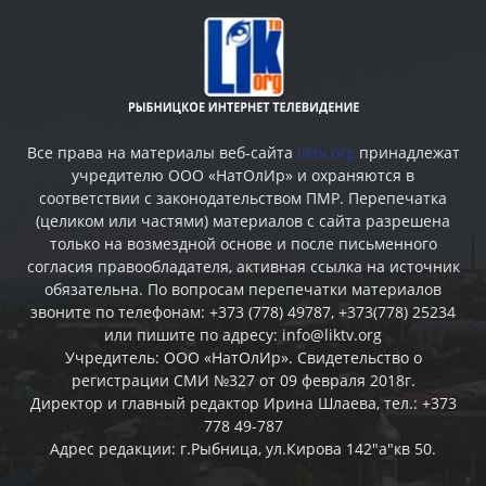
Все права на материалы веб-сайта
liktv.org
принадлежат
учредителю ООО «НатОлИр» и охраняются в
соответствии с законодательством ПМР. Перепечатка
(целиком или частями) материалов c сайта разрешена
только на возмездной основе и после письменного
согласия правообладателя, активная ссылка на источник
обязательна. По вопросам перепечатки материалов
звоните по телефонам: +373 (778) 49787, +373(778) 25234
или пишите по адресу: info@liktv.org
Учредитель: ООО «НатОлИр». Свидетельство о
регистрации СМИ №327 от 09 февраля 2018г.
Директор и главный редактор Ирина Шлаева, тел.: +373
778 49-787
Адрес редакции: г.Рыбница, ул.Кирова 142"а"кв 50.