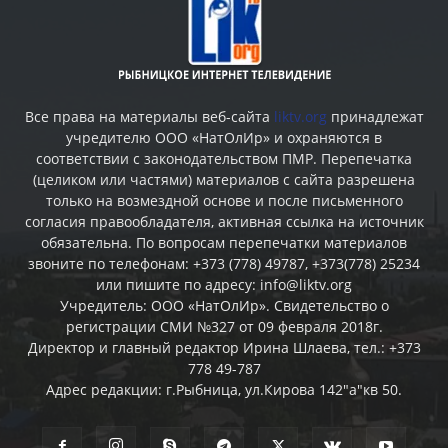
Все права на материалы веб-сайта
liktv.org
принадлежат
учредителю ООО «НатОлИр» и охраняются в
соответствии с законодательством ПМР. Перепечатка
(целиком или частями) материалов c сайта разрешена
только на возмездной основе и после письменного
согласия правообладателя, активная ссылка на источник
обязательна. По вопросам перепечатки материалов
звоните по телефонам: +373 (778) 49787, +373(778) 25234
или пишите по адресу: info@liktv.org
Учредитель: ООО «НатОлИр». Свидетельство о
регистрации СМИ №327 от 09 февраля 2018г.
Директор и главный редактор Ирина Шлаева, тел.: +373
778 49-787
Адрес редакции: г.Рыбница, ул.Кирова 142"а"кв 50.