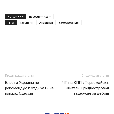
ИСТОЧНИК
novostipmr.com
ТЕГИ
карантин
Оперштаб
самоизоляция
Предыдущая статья
Следующая статья
Власти Украины не
ЧП на КПП «Первомайск».
рекомендуют отдыхать на
Житель Приднестровья
пляжах Одессы
задержан за дебош