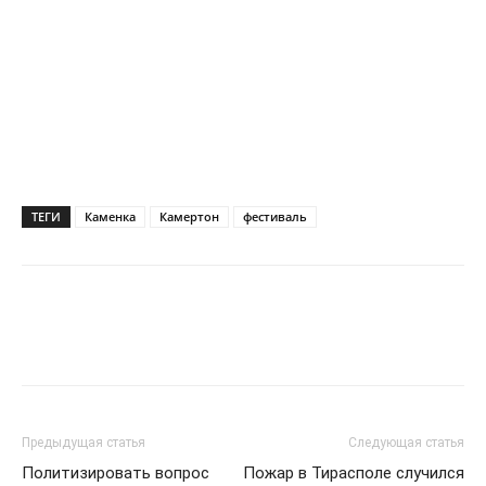
ТЕГИ
Каменка
Камертон
фестиваль
Предыдущая статья
Следующая статья
Политизировать вопрос
Пожар в Тирасполе случился