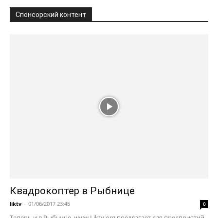
Спонсорский контент
Квадрокоптер в Рыбнице
liktv
-
01/06/2017 23:45
0
Теперь и в Рыбнице. www.Liktv.org предлагает для предприятий,