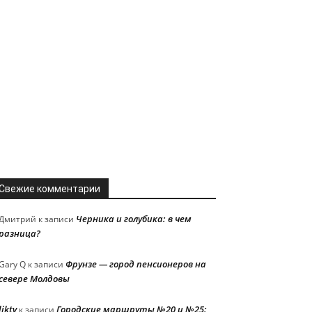
Свежие комментарии
Черника и голубика: в чем
Дмитрий
к записи
разница?
Фрунзе — город пенсионеров на
Gary Q
к записи
севере Молдовы
liktv
Городские маршруты №20 и №25:
к записи