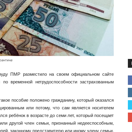
рантина
труду ПМР разместило на своем официальном сайте
 по временной нетрудоспособности застрахованным
такое пособие положено гражданину, который оказался
цированным или потому, что сам является носителем
лся ребёнок в возрасте до семи лет, который посещает
или другой член семьи, признанный недееспособным,
елей, законному представителю или иному члену семьи.