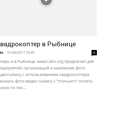
вадрокоптер в Рыбнице
ktv
-
01/06/2017 23:45
0
перь и в Рыбнице. www.Liktv.org предлагает для
едприятий, организаций и населения, фото
идеосъёмку с использованием квадрокоптера.
казать фото видео съёмку с "птичьего" полета
жно по тел....