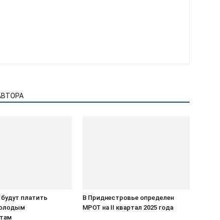
АВТОРА
 будут платить
В Приднестровье определен
молодым
МРОТ на II квартал 2025 года
стам