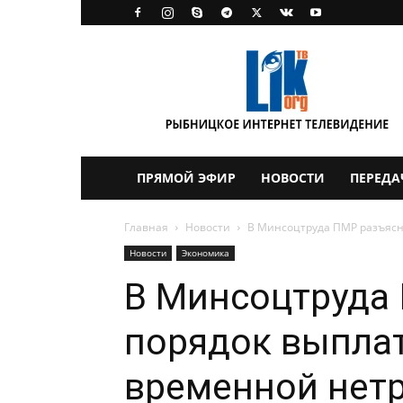
LikTV
ПРЯМОЙ ЭФИР
НОВОСТИ
ПЕРЕДА
Главная
Новости
В Минсоцтруда ПМР разъясни
Новости
Экономика
В Минсоцтруда
порядок выплат
временной нетр