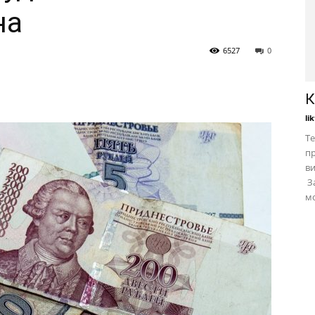
на
6527
0
К
li
Те
пр
в
За
мо