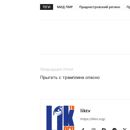
ТЕГИ
МИД ПМР
Приднестровский регион
П
Предыдущая статья
Прыгать с трамплина опасно
liktv
https://liktv.org/