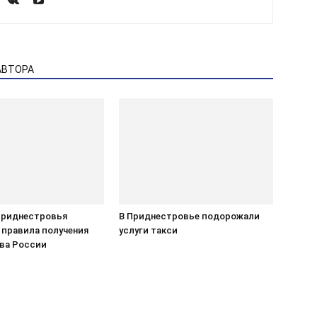
АВТОРА
Приднестровья
В Приднестровье подорожали
 правила получения
услуги такси
ва России