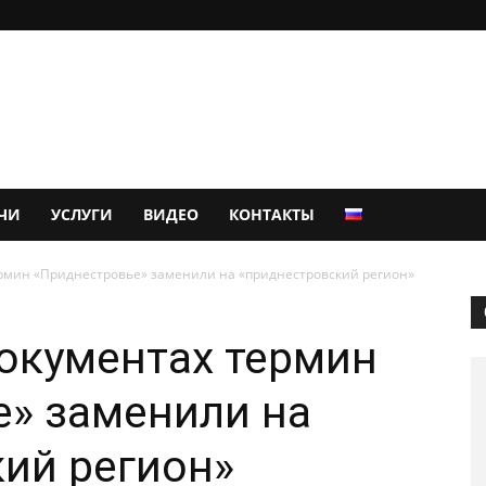
ЧИ
УСЛУГИ
ВИДЕО
КОНТАКТЫ
ермин «Приднестровье» заменили на «приднестровский регион»
окументах термин
» заменили на
ий регион»