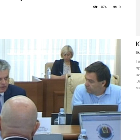
1074
0
К
li
Те
пр
в
За
мо