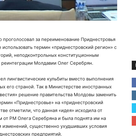
о проголосовал за переименование Приднестровья
 использовать термин «приднестровский регион» с
торий, неподконтрольных конституционным
м реинтеграции Молдавии Олег Серебрян.
ел лингвистические кульбиты вместо выполнения
ых его страной. Так в Министерстве иностранных
звестия» решение правительства Молдовы заменить
ермин «Приднестровье» на «приднестровский
ве отметили, что данная «идея» исходила от
 от РМ Олега Серебряна и была поднята им на
и изменений, существенно ухудшивших условия
днестровских предприятий.