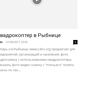
вадрокоптер в Рыбнице
ktv
-
01/06/2017 23:45
0
перь и в Рыбнице. www.Liktv.org предлагает для
едприятий, организаций и населения, фото
идеосъёмку с использованием квадрокоптера.
казать фото видео съёмку с "птичьего" полета
жно по тел....