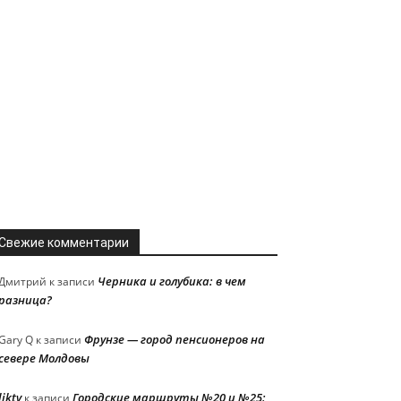
Свежие комментарии
Черника и голубика: в чем
Дмитрий
к записи
разница?
Фрунзе — город пенсионеров на
Gary Q
к записи
севере Молдовы
liktv
Городские маршруты №20 и №25:
к записи