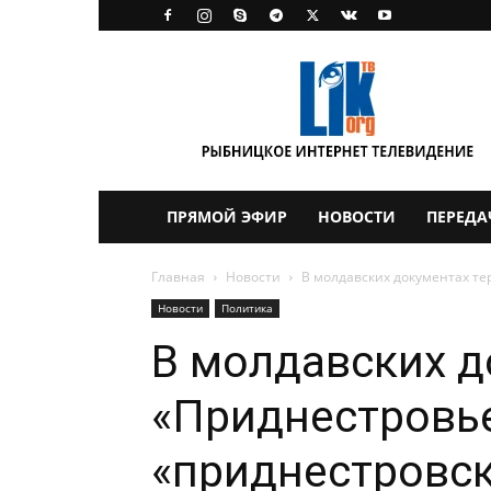
LikTV
ПРЯМОЙ ЭФИР
НОВОСТИ
ПЕРЕДА
Главная
Новости
В молдавских документах т
Новости
Политика
В молдавских д
«Приднестровье
«приднестровск