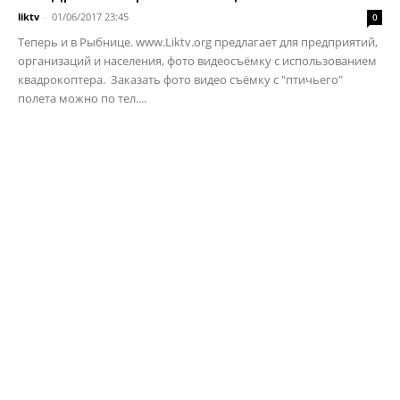
liktv
-
01/06/2017 23:45
0
Теперь и в Рыбнице. www.Liktv.org предлагает для предприятий,
организаций и населения, фото видеосъёмку с использованием
квадрокоптера. Заказать фото видео съёмку с "птичьего"
полета можно по тел....